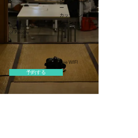
レーザーカッタ
ー
カッティングマ
シーン
Up to 15 Number
of People
Free WIFI
予約する