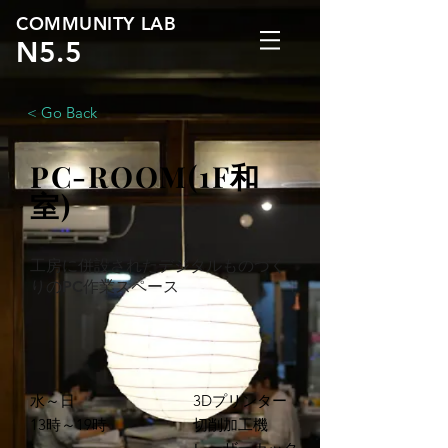
COMMUNITY LAB
N5.5
< Go Back
PC-ROOM(1F和
室)
​​​工房に併設されたデジタルものづく
りのPC作業スペース
水～日
3Dプリンター
​13時～19時
切削加工機